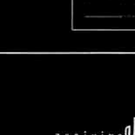
|
Photographie
Couleur
|
Photographie
Noir
Et
Blanc
|
Beaux
Arts |
Photographie
Monochrome
| Noir
et
Blanc
|
Couleur
| Art