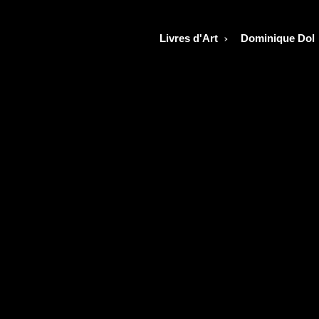
d'Art |
Beau
›
Livres d'Art
Dominique Dol
Livre |
Livre
de
Photographie
| Livre
d'Art
Livre
d'Art |
Worlds
|
Dominique
Dol |
Site
Web |
Officiel
| Art |
Culture