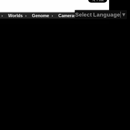
Select Language
▼
›
›
›
›
Worlds
Genome
Cameras
Ways