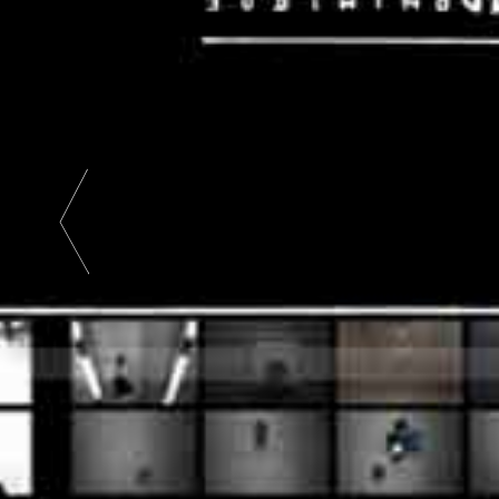
Abstrait
|
Bicolore
| Deux
Couleurs
|
Photographie
Abstraite
|
Photographie
Bicolore
|
Photographie
Deux
Couleurs
|
Photographie
de
Paysage