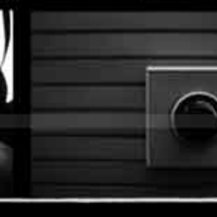
|
Photographie
de
Rue |
Photographie
Documentaire
|
Photographie
Contemporaine
|
Photographe
Contemporain
|
Oeuvre
d'Art |
International
| Art
Contemporain