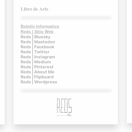
Libro de Arte
Boletín Informativo
Reds | Sitio Web
Reds | Bluesky
Reds | Mastodon
Reds | Facebook
Reds | Twitter
Reds | Instagram
Reds | Medium
Reds | Pinterest
Reds | About Me
Reds | Flipboard
Reds | Wordpress