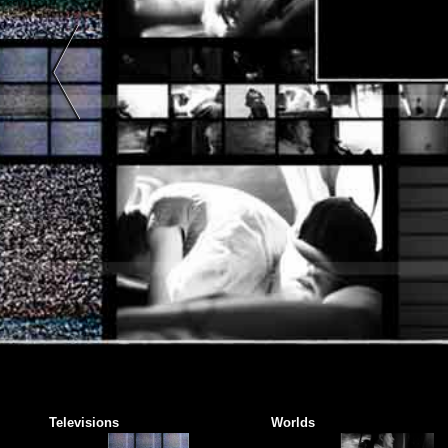
|
Photographie
Couleur
|
Photographie
Noir
Et
Blanc
|
Beaux
Arts |
Photographie
Monochrome
| Noir
et
Blanc
|
Couleur
Televisions
Worlds
| Art